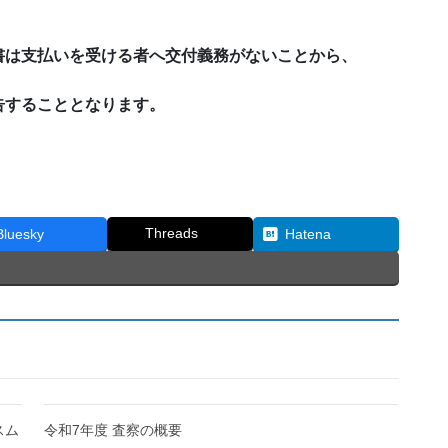
書は支払いを受ける者へ交付義務がないことから、
告することとなります。
Threads
Bluesky
Hatena
スム
令和7年度 査察の概要