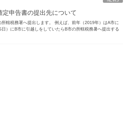
NEWS
確定申告書の提出先について
所轄税務署へ提出します。 例えば、前年（2019年）はA市に
15日）にB市に引越しをしていたらB市の所轄税務暑へ提出する